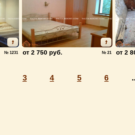
от 2 750 руб.
от 2 8
№ 1231
№ 21
3
4
5
6
.