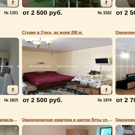
от 2 500 руб.
от 2 5
№ 1321
№ 1522
Студия в Утесе, до моря 200 м.
от 2 500 руб.
от 2 7
№ 1815
№ 1974
Небольшая квартира в центре, ул. Балаклавская
Однокомнатная квартира в центре Ялты ул.Щорса, 7 мин.до моря