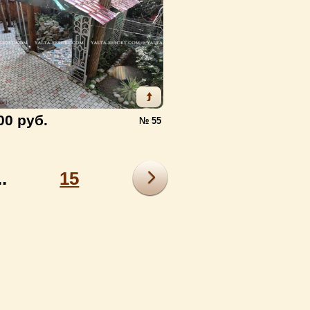
00 руб.
№ 55
..
15