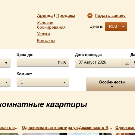
Аренда
Продажа
Подать заявку
/
Условия
Цена в:
RUB
бронирования
Услуги
Контакты
Цена до:
Дата приезда:
Да
RUB
Комнат:
1
Особенности
-комнатные квартиры
Однокомнатная квартира ул.Боткинская с отдельным двориком
Однокомнатная квартира ул.Дражинского Ялта
Однокомн