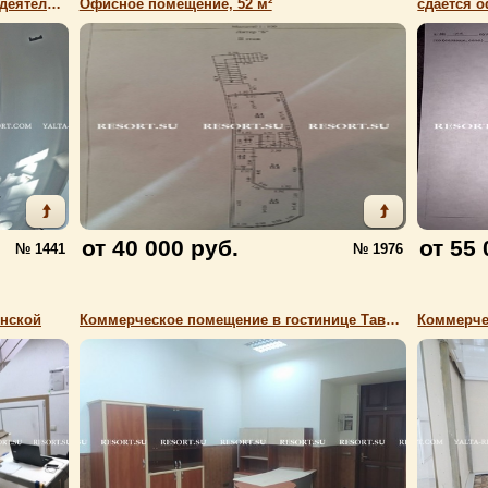
Сдается помещение под любой вид деятельности
Офисное помещение, 52 м²
сдается 
от 40 000 руб.
от 55 
№ 1441
№ 1976
нской
Коммерческое помещение в гостинице Таврида