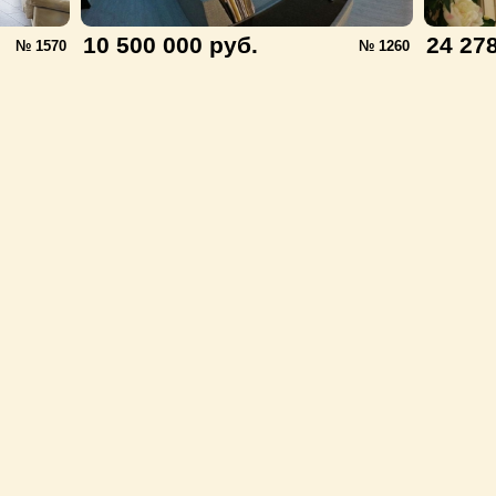
10 500 000 руб.
24 27
№ 1570
№ 1260
во недвижимости «Resort»
ая на сайте, не является публичной офертой
мация