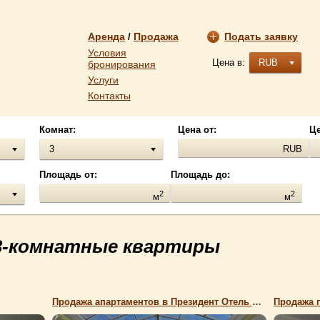
Аренда
Продажа
Подать заявку
/
Условия
Цена в:
RUB
бронирования
Услуги
Контакты
Комнат:
Цена от:
Це
3
RUB
Площадь от:
Площадь до:
2
2
м
м
3-комнатные квартиры
Продажа апартаментов в Президент Отель Таврида
Продажа п