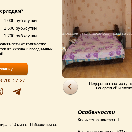
периодам*
1 000 руб./сутки
1 500 руб./сутки
1 700 руб./сутки
ависимости от количества
 так же сезона и праздничных
ей
заявку
8-700-57-27
Недорогая квартира для
набережной и пляж
Особенности
Количество номеров:
1
ира в 10 мин от Набережной со
Расстояние до моря:
500 м