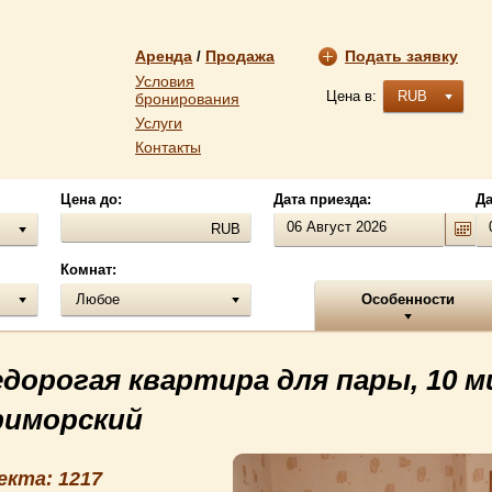
Аренда
Продажа
Подать заявку
/
Условия
Цена в:
RUB
бронирования
Услуги
Контакты
Цена до:
Дата приезда:
Да
RUB
Комнат:
Любое
Особенности
едорогая квартира для пары, 10 м
риморский
екта: 1217