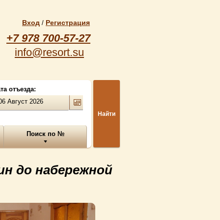
Вход
Регистрация
/
+7 978 700-57-27
info@resort.su
та отъезда:
Найти
Поиск по №
ин до набережной