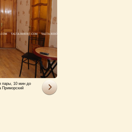
 пары, 10 мин до
Недорогая квартира для п
а Приморский
набережной и пляжа П