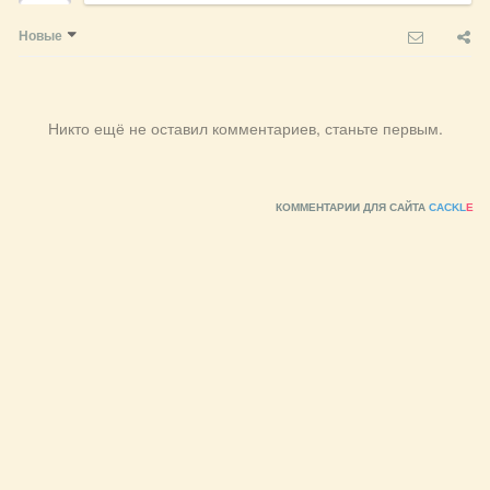
Новые
Никто ещё не оставил комментариев, станьте первым.
КОММЕНТАРИИ ДЛЯ САЙТА
CACKL
E
© 2010 - 2026 Агентство недвижимости «Resort»
Информация, размещенная на сайте, не является публичной
офертой